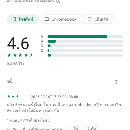
คะแนนและรีวิวได้รับการยืนยันแล้ว
info_outline
โทรศัพท์
Chromebook
แท็บเล็ต
phone_android
laptop
tablet_android
4.6
5
4
3
2
1
5.57M รีวิว
more_vert
2026-03-06T17:26:00+08:00
คว้าชัยชนะครั้งใหญ่ในเกมสล็อตของ ufabet login\! การถอนเงิน
ที่รวดเร็วทำให้มันหวานยิ่งขึ้น!
1 คนพบว่ารีวิวนี้มีประโยชน์
ใช่
ไม่ใช่
คุณคิดว่าเนื้อหานี้มีประโยชน์หรือไม่