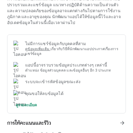
การเข้าร่วมกิจกรรมบนแพลตฟอร์ม ufabet login ไม่ใช่แค่เพื่อ
ปรวบรวมและแชร์ข้อมูล แนวทางปฏิบัติด้านความเป็นส่วนตัว
ความบันเทิง แต่ยังให้โอกาสในการได้รับคุณค่าที่จับต้องได้ ผู้ใช้
และความปลอดภัยของข้อมูลอาจแตกต่างกันไปตามการใช้งาน
ต้องพิจารณาระยะเวลาในการลงทุนเปรียบเทียบกับผลประโยชน์ที่
ภูมิภาค และอายุของคุณ นักพัฒนาแอปได้ให้ข้อมูลนี้ไว้และอาจ
ได้รับจึงจะตัดสินใจเลือกได้อย่างเหมาะสม แนวทางที่ชาญฉลาด
อัปเดตข้อมูลในส่วนนี้เมื่อเวลาผ่านไป
คือการเลือกกิจกรรมที่เหมาะสมกับความสนใจและความสามารถ
ส่วนบุคคล เพื่อให้เกิดความสบายใจในระหว่างการมีปฏิสัมพันธ์
ระยะยาวกับชุมชนนี้
ไม่มีการแชร์ข้อมูลกับบุคคลที่สาม
ดูข้อมูลเพิ่มเติม
เกี่ยวกับวิธีที่นักพัฒนาแอปประกาศเรื่องการ
แชร์ข้อมูล
แอปนี้อาจรวบรวมข้อมูลประเภทต่างๆ เหล่านี้
ตำแหน่ง ข้อมูลส่วนบุคคล และข้อมูลอื่นๆ อีก 3 ประเภท
ระบบจะเข้ารหัสข้อมูลขณะส่ง
คุณขอให้ลบข้อมูลได้
ดูรายละเอียด
การให้คะแนนและรีวิว
arrow_forward