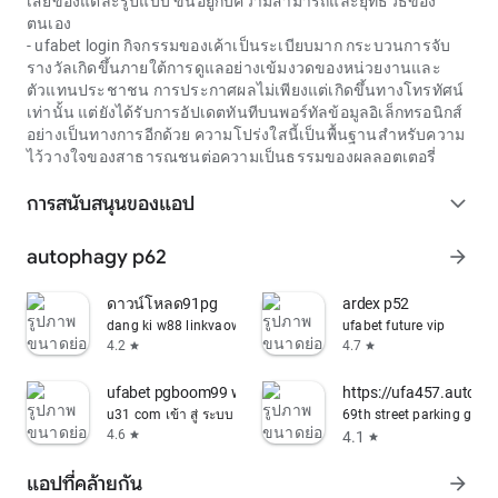
เสียของแต่ละรูปแบบ ขึ้นอยู่กับความสามารถและยุทธวิธีของ
ตนเอง
-
ufabet login
กิจกรรมของเค้าเป็นระเบียบมาก กระบวนการจับ
รางวัลเกิดขึ้นภายใต้การดูแลอย่างเข้มงวดของหน่วยงานและ
ตัวแทนประชาชน การประกาศผลไม่เพียงแต่เกิดขึ้นทางโทรทัศน์
เท่านั้น แต่ยังได้รับการอัปเดตทันทีบนพอร์ทัลข้อมูลอิเล็กทรอนิกส์
อย่างเป็นทางการอีกด้วย ความโปร่งใสนี้เป็นพื้นฐานสำหรับความ
ไว้วางใจของสาธารณชนต่อความเป็นธรรมของผลลอตเตอรี่
การสนับสนุนของแอป
expand_more
autophagy p62
arrow_forward
ดาวน์โหลด91pg
ardex p52
dang ki w88 linkvaow88.bet
ufabet future vip
4.2
4.7
star
star
ufabet pgboom99 wiki
https://ufa457.autom
u31 com เข้า สู่ ระบบ ล่าสุด
69th street parking gara
4.6
4.1
star
star
แอปที่คล้ายกัน
arrow_forward