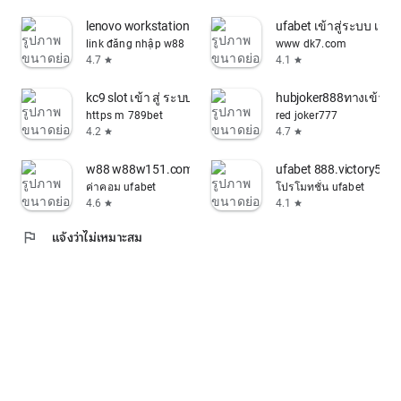
lenovo workstation p52
ufabet เข้าสู่ระบบ เว็
link đăng nhập w88
www dk7.com
4.7
4.1
star
star
kc9 slot เข้า สู่ ระบบ
hubjoker888ทางเข้า
https m 789bet
red joker777
4.2
4.7
star
star
w88 w88w151.com
ufabet 888.victory555
ค่าคอม ufabet
โปรโมทชั่น ufabet
4.6
4.1
star
star
flag
แจ้งว่าไม่เหมาะสม