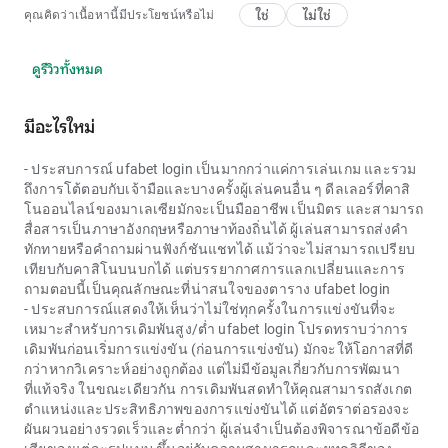
ใช่
ไม่ใช่
คุณคิดว่าเนื้อหานี้มีประโยชน์หรือไม่
ดูรีวิวทั้งหมด
มีอะไรใหม่
- ประสบการณ์
ufabet login
เป็นมากกว่าแค่การเล่นเกม และรวม
ถึงการโต้ตอบกับเจ้ามือและบางครั้งผู้เล่นคนอื่น ๆ ดีลเลอร์ที่คาสิ
โนออนไลน์ของมาเลเซียมักจะเป็นมืออาชีพ เป็นมิตร และสามารถ
สื่อสารเป็นภาษาอังกฤษหรือภาษาท้องถิ่นได้ ผู้เล่นสามารถส่งคำ
ทักทายหรือคำถามผ่านฟังก์ชันแชทได้ แม้ว่าจะไม่สามารถเปรียบ
เทียบกับคาสิโนบนบกได้ แต่บรรยากาศการแลกเปลี่ยนและการ
ถามตอบนี้เป็นคุณลักษณะที่น่าสนใจของตาราง
ufabet login
- ประสบการณ์แสดงให้เห็นว่าไม่ใช่ทุกครั้งในการแข่งขันที่จะ
เหมาะสำหรับการเดิมพันสูง/ต่ำ ufabet login โปรดทราบว่าการ
เดิมพันก่อนเริ่มการแข่งขัน (ก่อนการแข่งขัน) มักจะให้โอกาสที่ดี
กว่าหากวิเคราะห์อย่างถูกต้อง แต่ไม่มีข้อมูลเกี่ยวกับการพัฒนา
ที่แท้จริง ในขณะเดียวกัน การเดิมพันสดทำให้คุณสามารถสังเกต
ตำแหน่งและประสิทธิภาพของการแข่งขันได้ แต่อัตราต่อรองจะ
ผันผวนอย่างรวดเร็วและต่ำกว่า ผู้เล่นจำเป็นต้องพิจารณาข้อดีข้อ