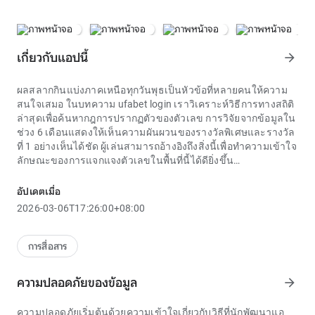
เกี่ยวกับแอปนี้
arrow_forward
ผลสลากกินแบ่งภาคเหนือทุกวันพุธเป็นหัวข้อที่หลายคนให้ความ
สนใจเสมอ ในบทความ ufabet login เราวิเคราะห์วิธีการทางสถิติ
ล่าสุดเพื่อค้นหากฎการปรากฏตัวของตัวเลข การวิจัยจากข้อมูลใน
ช่วง 6 เดือนแสดงให้เห็นความผันผวนของรางวัลพิเศษและรางวัล
ที่ 1 อย่างเห็นได้ชัด ผู้เล่นสามารถอ้างอิงถึงสิ่งนี้เพื่อทำความเข้าใจ
ลักษณะของการแจกแจงตัวเลขในพื้นที่นี้ได้ดียิ่งขึ้น
ใน ufabet login การโจมตีแต่ละครั้งไม่ใช่แค่การแสดงพละกำลัง
ทางกายภาพเท่านั้น แต่ยังเป็นการพิสูจน์ถึงกลยุทธ์และทักษะที่
อัปเดตเมื่อ
ฝึกฝนมาอย่างดี เทคนิคเฉพาะที่นักสู้ไก่ชนผู้มากประสบการณ์ให้
2026-03-06T17:26:00+08:00
ความสำคัญ ได้แก่ "การซ่อนคมดาบ" (การซ่อนคมดาบอย่าง
ชำนาญระหว่างการเข้าประชิดตัวก่อนที่จะโจมตีอย่างฉับพลัน
และรุนแรง) "การใช้เดือย" (การควบคุมเดือยเพื่อโจมตีจุดอ่อน เช่น
การสื่อสาร
คอ หน้าอก หู และลำคอของคู่ต่อสู้ได้อย่างแม่นยำ) และ "การกาง
ดาบ" (การใช้ขาป้องกันคู่ต่อสู้หรือการโจมตีด้านข้างเพื่อสร้าง
ความปลอดภัยของข้อมูล
arrow_forward
ความเสียหายอย่างมาก) ความสำเร็จใน ufabet login ขึ้นอยู่กับ
ความสามารถในการประยุกต์ใช้ทักษะเหล่านี้อย่างยืดหยุ่น
ความปลอดภัยเริ่มต้นด้วยความเข้าใจเกี่ยวกับวิธีที่นักพัฒนาแอ