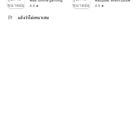
w88 online gaming
waspbet ลงทะเบียนฟรีรับท
4.4
4.9
star
star
flag
แจ้งว่าไม่เหมาะสม