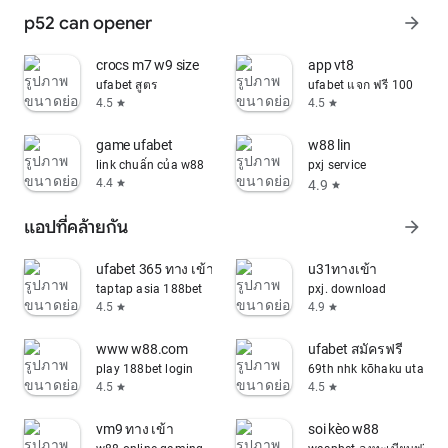
p52 can opener
arrow_forward
crocs m7 w9 size
app vt8
ufabet สูตร
ufabet แจก ฟรี 100
4.5
4.5
star
star
game ufabet
w88 lin
link chuẩn của w88
pxj service
4.4
4.9
star
star
แอปที่คล้ายกัน
arrow_forward
ufabet 365 ทาง เข้า
u31ทางเข้า
taptap asia 188bet
pxj. download
4.5
4.9
star
star
www w88.com
ufabet สมัครฟรี
play 188bet login
69th nhk kōhaku uta ga
4.5
4.5
star
star
vm9 ทาง เข้า
soi kèo w88