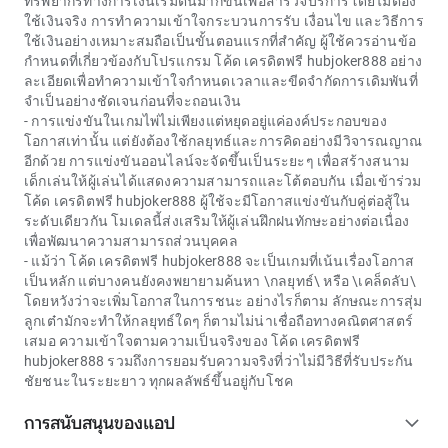
ทรัพยากรทางการเงินเริ่มต้นมากขึ้นเพื่อสำรวจบริการโดยไม่ต้อง
ใช้เงินจริง การทำความเข้าใจกระบวนการรับ เงื่อนไข และวิธีการ
ใช้เงินอย่างเหมาะสมถือเป็นขั้นตอนแรกที่สำคัญ ผู้ใช้ควรอ่านข้อ
กำหนดที่เกี่ยวข้องกับโปรแกรม
โค้ด เครดิตฟรี hubjoker888
อย่าง
ละเอียดเพื่อทำความเข้าใจกำหนดเวลาและขีดจำกัดการเดิมพันที่
จำเป็นอย่างชัดเจนก่อนที่จะถอนเงิน
- การแข่งขันในเกมไพ่ไม่เพียงแต่หยุดอยู่แค่องค์ประกอบของ
โอกาสเท่านั้น แต่ยังต้องใช้กลยุทธ์และการคิดอย่างมีวิจารณญาณ
อีกด้วย การแข่งขันออนไลน์จะจัดขึ้นเป็นระยะๆ เพื่อสร้างสนาม
เด็กเล่นให้ผู้เล่นได้แสดงความสามารถและโต้ตอบกัน เมื่อเข้าร่วม
โค้ด เครดิตฟรี hubjoker888
ผู้ใช้จะมีโอกาสแข่งขันกับคู่ต่อสู้ใน
ระดับเดียวกัน โมเดลนี้ส่งเสริมให้ผู้เล่นฝึกฝนทักษะอย่างต่อเนื่อง
เพื่อพัฒนาความสามารถส่วนบุคคล
- แม้ว่า
โค้ด เครดิตฟรี hubjoker888
จะเป็นเกมที่เน้นเรื่องโอกาส
เป็นหลัก แต่บางคนยังคงพยายามค้นหา \กลยุทธ์\ หรือ \เคล็ดลับ\
โดยหวังว่าจะเพิ่มโอกาสในการชนะ อย่างไรก็ตาม ลักษณะการสุ่ม
ลูกเต๋ามักจะทำให้กลยุทธ์ใดๆ ก็ตามไม่น่าเชื่อถือทางคณิตศาสตร์
เสมอ ความเข้าใจตามความเป็นจริงของ
โค้ด เครดิตฟรี
hubjoker888
รวมถึงการยอมรับความจริงที่ว่าไม่มีวิธีที่รับประกัน
ชัยชนะในระยะยาว ทุกผลลัพธ์ขึ้นอยู่กับโชค
การสนับสนุนของแอป
expand_more