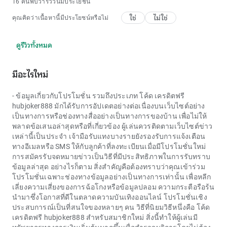
16 คนพบว่ารีวิวนี้มีประโยชน์
ใช่
ไม่ใช่
คุณคิดว่าเนื้อหานี้มีประโยชน์หรือไม่
ดูรีวิวทั้งหมด
มีอะไรใหม่
- ข้อมูลเกี่ยวกับโปรโมชั่น รวมถึงประเภท
โค้ด เครดิตฟรี
hubjoker888
มักได้รับการอัปเดตอย่างต่อเนื่องบนเว็บไซต์อย่าง
เป็นทางการหรือช่องทางสื่ออย่างเป็นทางการของบ้าน เพื่อไม่ให้
พลาดข้อเสนอล่าสุดหรือที่เกี่ยวข้อง ผู้เล่นควรติดตามเว็บไซต์ข่าว
เหล่านี้เป็นประจำ เจ้ามือรับแทงบางรายยังรองรับการแจ้งเตือน
ทางอีเมลหรือ SMS ให้กับลูกค้าที่ลงทะเบียนเมื่อมีโปรโมชั่นใหม่
การสมัครรับจดหมายข่าวเป็นวิธีที่มีประสิทธิภาพในการรับทราบ
ข้อมูลล่าสุด อย่างไรก็ตาม สิ่งสำคัญคือต้องทราบว่าคุณเข้าร่วม
โปรโมชั่นเฉพาะช่องทางข้อมูลอย่างเป็นทางการเท่านั้น เพื่อหลีก
เลี่ยงความเสี่ยงของการฉ้อโกงหรือข้อมูลปลอม ความกระตือรือร้น
นำมาซึ่งโอกาสที่ดีในตลาดความบันเทิงออนไลน์ โปรโมชั่นเชิง
ประสบการณ์เป็นที่สนใจของหลายๆ คน วิธีที่นิยมวิธีหนึ่งคือ
โค้ด
เครดิตฟรี hubjoker888
สำหรับสมาชิกใหม่ สิ่งนี้ทำให้ผู้เล่นมี