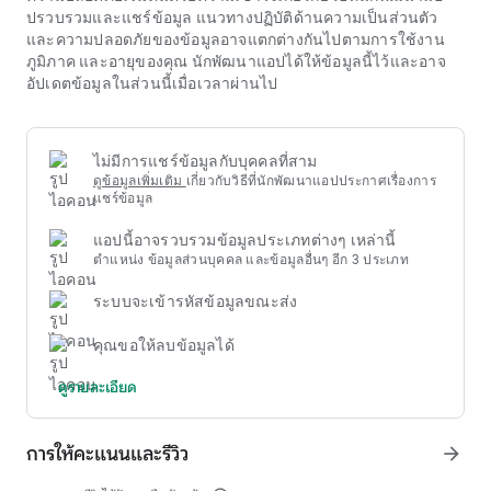
ที่สุดถูกท้าทายและแข่งขันในระดับนานาชาติในสนามแข่งไก่
ปรวบรวมและแชร์ข้อมูล แนวทางปฏิบัติด้านความเป็นส่วนตัว
ขนาดใหญ่ใน Thomo
และความปลอดภัยของข้อมูลอาจแตกต่างกันไปตามการใช้งาน
คาสิโนออนไลน์เสนอรูปแบบ โค้ด เครดิตฟรี hubjoker888 ที่แตก
ภูมิภาค และอายุของคุณ นักพัฒนาแอปได้ให้ข้อมูลนี้ไว้และอาจ
ต่างกันมากมายเพื่อกระจายประสบการณ์ เวอร์ชัน European
อัปเดตข้อมูลในส่วนนี้เมื่อเวลาผ่านไป
Roulette เป็นเวอร์ชันที่ได้รับความนิยมมากที่สุด โดยมีหมายเลข
\'0\' เพียงหมายเลขเดียว ซึ่งทำให้ได้เปรียบเจ้ามือที่ต่ำกว่า
เวอร์ชันอเมริกันรูเล็ตจะเพิ่มหมายเลข \'00\' ซึ่งเพิ่มความได้
เปรียบของเจ้ามืออย่างมาก นอกจากนี้ยังมีเวอร์ชันที่ทันสมัย ​​เช่น รู
ไม่มีการแชร์ข้อมูลกับบุคคลที่สาม
เล็ตดีลเลอร์สด ที่เชื่อมโยงผู้เล่นกับดีลเลอร์จริงผ่านวิดีโอสด สร้าง
ดูข้อมูลเพิ่มเติม
เกี่ยวกับวิธีที่นักพัฒนาแอปประกาศเรื่องการ
บรรยากาศคาสิโนที่แท้จริงเพื่อประสบการณ์ โค้ด เครดิตฟรี
แชร์ข้อมูล
hubjoker888เมื่อสำรวจโลกแห่ง โค้ด เครดิตฟรี hubjoker888
แอปนี้อาจรวบรวมข้อมูลประเภทต่างๆ เหล่านี้
ประเด็นสำคัญที่ต้องคำนึงถึงคือแนวคิดเรื่อง house edge ตัวเลขนี้
ตำแหน่ง ข้อมูลส่วนบุคคล และข้อมูลอื่นๆ อีก 3 ประเภท
ซึ่งโดยทั่วไปมีตั้งแต่ประมาณ 2.7% สำหรับรูเล็ตยุโรปไปจนถึง
5.26% สำหรับรูเล็ตอเมริกัน โดยพื้นฐานแล้วแสดงถึงเปอร์เซ็นต์
ระบบจะเข้ารหัสข้อมูลขณะส่ง
กำไรเฉลี่ยระยะยาวที่คาสิโนคาดว่าจะได้รับจากผู้เล่น แม้ว่าองค์
ประกอบของโชคจะควบคุมแต่ละเซสชั่น แต่ โค้ด เครดิตฟรี
คุณขอให้ลบข้อมูลได้
hubjoker888 ได้รับการออกแบบมาเพื่อให้แน่ใจว่าคาสิโนสามารถ
ทำกำไรทางคณิตศาสตร์ได้ตลอดเวลา
ดูรายละเอียด
การให้คะแนนและรีวิว
arrow_forward