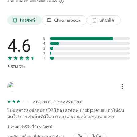
คะแนนและรีวิวได้รับการยืนยันแล้ว
info_outline
โทรศัพท์
Chromebook
แท็บเล็ต
phone_android
laptop
tablet_android
4.6
5
4
3
2
1
5.57M รีวิว
more_vert
2026-03-06T17:32:25+08:00
โบนัสการลงชื่อสมัครใช้ โค้ด เครดิตฟรี hubjoker888 ทำให้ฉัน
ติดใจ! การเริ่มต้นที่ดีในการลองเล่นเกมสล็อตของพวกเขา
1 คนพบว่ารีวิวนี้มีประโยชน์
ใช่
ไม่ใช่
คุณคิดว่าเนื้อหานี้มีประโยชน์หรือไม่