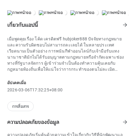
เกี่ยวกับแอปนี้
arrow_forward
เมื่อพูดคุยเรื่อง
โค้ด เครดิตฟรี hubjoker888
ปัจจัยทางกฎหมาย
และความรับผิดชอบไม่สามารถละเลยได้ ในหลายประเทศ
เวียดนามเป็นตัวอย่าง การพนันกีฬาออนไลน์กับเจ้ามือรับแทง
นานาชาติมักไม่ได้รับอนุญาตตามกฎหมายหรือจำกัดเฉพาะช่อง
ทางที่รัฐบาลจัดการ ผู้เข้าร่วมจำเป็นต้องทำความคุ้นเคยกับ
กฎหมายท้องถิ่นเพื่อให้แน่ใจว่าการกระทำของตนไม่ละเมิด
กฎหมาย เจ้ามือรับแทงตามกฎหมายมักจะเปิดเผยข้อกำหนดของ
ตนต่อสาธารณะและแนะนำให้ผู้ใช้เข้าร่วมหากพวกเขามีอายุถึง
อัปเดตเมื่อ
เกณฑ์และอยู่ในเขตอำนาจศาลที่อนุญาตเท่านั้น การปฏิบัติตาม
2026-03-06T17:32:25+08:00
กฎหมายเป็นหลักการอันดับหนึ่ง
งาน `
โค้ด เครดิตฟรี hubjoker888
` ที่เกิดขึ้นในปี 2018 ถือเป็นการ
แข่งขันชนไก่ที่ใหญ่ที่สุดและเป็นที่คาดหวังมากที่สุดรายการหนึ่ง
การสื่อสาร
ในภูมิภาคกัมพูชาในขณะนั้น จากความสำเร็จอย่างต่อเนื่องของ
ทัวร์นาเมนต์ก่อนหน้านี้ ในปีนี้ดึงดูดไก่ชนจำนวนมากจากหลาย
ความปลอดภัยของข้อมูล
arrow_forward
ประเทศ โดยเฉพาะประเทศไทย เวียดนาม ฟิลิปปินส์ และไก่ชน
กัมพูชาในท้องถิ่น การแข่งขันเปิดโอกาสให้ไก่สายพันธุ์ที่มีชื่อเสียง
ความปลอดภัยเริ่มต้นด้วยความเข้าใจเกี่ยวกับวิธีที่นักพัฒนาแอ