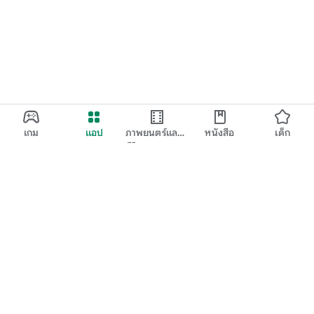
เกม
แอป
ภาพยนตร์และ
หนังสือ
เด็ก
ทีวี
Google Play
Play Pass
Play Points
บัตรของขวัญ