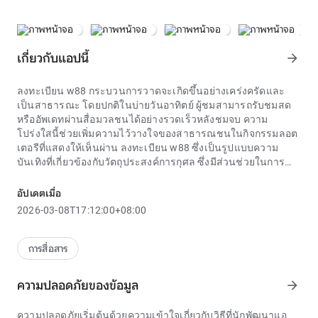
เกี่ยวกับแอปนี้
arrow_forward
ลงทะเบียน w88
กระบวนการวาดจะเกิดขึ้นอย่างเคร่งครัดและ
เป็นสาธารณะ โดยปกติในบ่ายวันอาทิตย์ ผู้ชมสามารถรับชมสด
หรืออัพเดทผ่านสื่อมวลชนได้อย่างรวดเร็วหลังชมจบ ความ
โปร่งใสนี้ช่วยเพิ่มความไว้วางใจของสาธารณชนในกิจกรรมลอต
เตอรีที่แสดงให้เห็นผ่าน
ลงทะเบียน w88
ซึ่งเป็นรูปแบบความ
บันเทิงที่เกี่ยวข้องกับวัตถุประสงค์การกุศล ซึ่งมีส่วนช่วยในการ
พัฒนาชุมชน
สำหรับผู้ที่ต้องการทดสอบกลยุทธ์สล็อตต่างๆ เวอร์ชันฟรีเป็น
อัปเดตเมื่อ
เครื่องมือที่ไม่สามารถทดแทนได้ พวกเขาสร้างสภาพแวดล้อมที่
2026-03-08T17:12:00+08:00
ปลอดภัยเพื่อทดสอบประสิทธิภาพของวิธีการจัดการงบประมาณ
หรือเสี่ยงโชคต่อหน้ากล้อง จากบทความและบทวิจารณ์บน
ลง
ทะเบียน w88
ผู้เล่นสามารถค้นหาเกมที่เหมาะสมเพื่อทดสอบได้ ดัง
การสื่อสาร
นั้นจึงได้รับประสบการณ์ส่วนตัวโดยไม่ต้องกังวลกับความเสี่ยง
ทางการเงิน
ความปลอดภัยของข้อมูล
arrow_forward
การแข่งขันสล็อตเป็นเทรนด์ยอดนิยมในตลาด
ลงทะเบียน w88
สมัยใหม่ กิจกรรมนี้เปิดโอกาสให้ผู้เล่นแข่งขันกันเพื่อรับคะแนน
ความปลอดภัยเริ่มต้นด้วยความเข้าใจเกี่ยวกับวิธีที่นักพัฒนาแอ