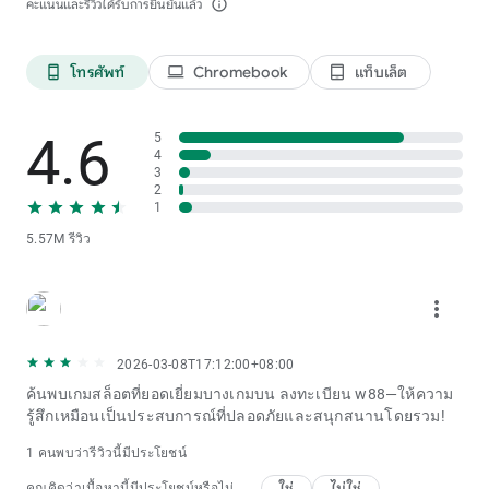
คะแนนและรีวิวได้รับการยืนยันแล้ว
info_outline
โทรศัพท์
Chromebook
แท็บเล็ต
phone_android
laptop
tablet_android
4.6
5
4
3
2
1
5.57M รีวิว
more_vert
2026-03-08T17:12:00+08:00
ค้นพบเกมสล็อตที่ยอดเยี่ยมบางเกมบน ลงทะเบียน w88—ให้ความ
รู้สึกเหมือนเป็นประสบการณ์ที่ปลอดภัยและสนุกสนานโดยรวม!
1 คนพบว่ารีวิวนี้มีประโยชน์
ใช่
ไม่ใช่
คุณคิดว่าเนื้อหานี้มีประโยชน์หรือไม่