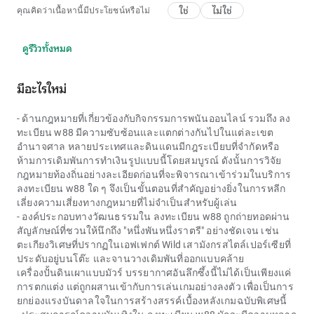
ใช่
ไม่ใช่
คุณคิดว่าเนื้อหานี้มีประโยชน์หรือไม่
ดูรีวิวทั้งหมด
มีอะไรใหม่
- ด้านกฎหมายที่เกี่ยวข้องกับกิจกรรมการพนันออนไลน์ รวมถึง
ลง
ทะเบียน w88
มีความซับซ้อนและแตกต่างกันไปในแต่ละเขต
อำนาจศาล หลายประเทศและดินแดนมีกฎระเบียบที่จำกัดหรือ
ห้ามการเดิมพันการทำเงินรูปแบบนี้โดยสมบูรณ์ ดังนั้นการวิจัย
กฎหมายท้องถิ่นอย่างละเอียดก่อนที่จะพิจารณาเข้าร่วมในบริการ
ลงทะเบียน w88
ใด ๆ จึงเป็นขั้นตอนที่สำคัญอย่างยิ่งในการหลีก
เลี่ยงความเสี่ยงทางกฎหมายที่ไม่จำเป็นสำหรับผู้เล่น
- องค์ประกอบทางวัฒนธรรมใน ลงทะเบียน w88 ถูกถ่ายทอดผ่าน
สัญลักษณ์ที่ชวนให้นึกถึง "หนึ่งพันหนึ่งราตรี" อย่างชัดเจน เช่น
ตะเกียงวิเศษที่ปรากฏในเอฟเฟกต์ Wild เสามังกรสไตล์เปอร์เซียที่
ประดับอยู่บนโต๊ะ และจานวางเดิมพันที่ออกแบบคล้าย
เครื่องปั้นดินเผาแบบมัวร์ บรรยากาศอันลึกซึ้งนี้ไม่ได้เป็นเพียงแค่
การตกแต่ง แต่ถูกผสานเข้ากับการเล่นเกมอย่างลงตัว เพื่อเป็นการ
ยกย่องแรงบันดาลใจในการสร้างสรรค์เบื้องหลังเกมฉบับพิเศษนี้