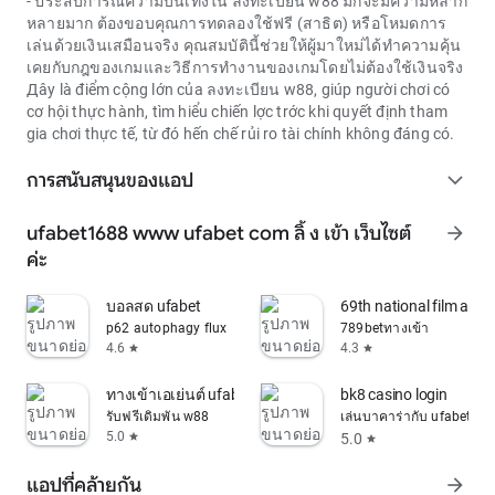
- ประสบการณ์ความบันเทิงใน
ลงทะเบียน w88
มักจะมีความหลาก
หลายมาก ต้องขอบคุณการทดลองใช้ฟรี (สาธิต) หรือโหมดการ
เล่นด้วยเงินเสมือนจริง คุณสมบัตินี้ช่วยให้ผู้มาใหม่ได้ทำความคุ้น
เคยกับกฎของเกมและวิธีการทำงานของเกมโดยไม่ต้องใช้เงินจริง
Дây là điểm cộng lớn của
ลงทะเบียน w88
, giúp người chơi có
cơ hội thực hành, tìm hiểu chiến lợc trớc khi quyết định tham
gia chơi thực tế, từ đó hến chế rủi ro tài chính không đáng có.
การสนับสนุนของแอป
expand_more
ufabet1688 www ufabet com ลิ้ ง เข้า เว็บไซต์
arrow_forward
ค่ะ
บอลสด ufabet
69th national film awar
p62 autophagy flux
789betทางเข้า
4.6
4.3
star
star
ทางเข้าเอเย่นต์ ufabet
bk8 casino login
รับฟรีเดิมพัน w88
เล่นบาคาร่ากับ ufabet
5.0
5.0
star
star
แอปที่คล้ายกัน
arrow_forward