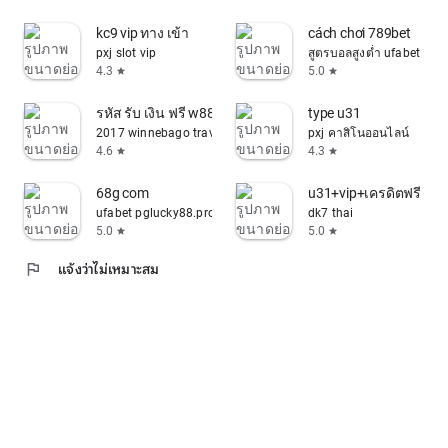
kc9 vip ทาง เข้า
cách chơi 789bet
pxj slot vip
สูตรบอลสูงต่ำ ufabet
4.3
5.0
star
star
รหัส รับ เงิน ฟรี w88
type u31
2017 winnebago travato 59g
pxj คาสิโนออนไลน์
4.6
4.3
star
star
68g com
u31+vip+เครดิตฟรี
ufabet pglucky88.pro vip
dk7 thai
5.0
5.0
star
star
flag
แจ้งว่าไม่เหมาะสม