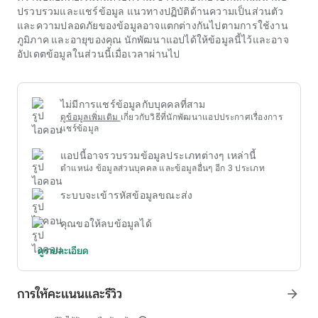
โบนัสด้วยค่าธรรมเนียมแรกเข้าที่ต่ำ แต่มีโอกาสที่จะได้รับรางวัล
ปรวบรวมและแชร์ข้อมูล แนวทางปฏิบัติด้านความเป็นส่วนตัว
ใหญ่ ผลลัพธ์ที่โปร่งใสจะแสดงผ่านการจัดอันดับแบบเรียลไทม์
และความปลอดภัยของข้อมูลอาจแตกต่างกันไปตามการใช้งาน
ทำให้เกิดการแข่งขันที่ดีแก่ชุมชนผู้เล่น
ภูมิภาค และอายุของคุณ นักพัฒนาแอปได้ให้ข้อมูลนี้ไว้และอาจ
อัปเดตข้อมูลในส่วนนี้เมื่อเวลาผ่านไป
ไม่มีการแชร์ข้อมูลกับบุคคลที่สาม
ดูข้อมูลเพิ่มเติม
เกี่ยวกับวิธีที่นักพัฒนาแอปประกาศเรื่องการ
แชร์ข้อมูล
แอปนี้อาจรวบรวมข้อมูลประเภทต่างๆ เหล่านี้
ตำแหน่ง ข้อมูลส่วนบุคคล และข้อมูลอื่นๆ อีก 3 ประเภท
ระบบจะเข้ารหัสข้อมูลขณะส่ง
คุณขอให้ลบข้อมูลได้
ดูรายละเอียด
การให้คะแนนและรีวิว
arrow_forward