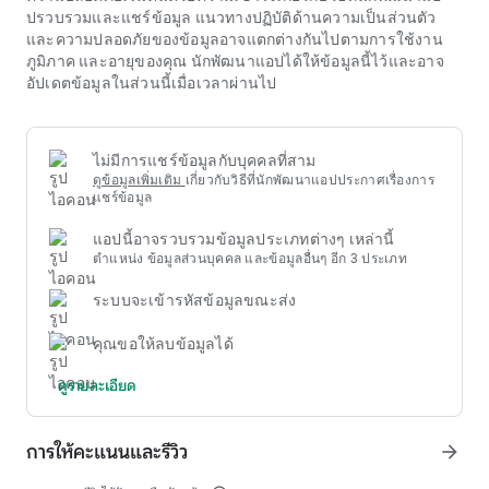
รูปแบบ เช่น ปุนโต บันโก (Punto Banco), สปีดบาคาร่า (Speed ​​
ปรวบรวมและแชร์ข้อมูล แนวทางปฏิบัติด้านความเป็นส่วนตัว
Baccarat) หรือบาคาร่าสควีซ (Baccarat Squeeze) คาสิโน
และความปลอดภัยของข้อมูลอาจแตกต่างกันไปตามการใช้งาน
ออนไลน์ที่ดีจะร่วมมือกับผู้ให้บริการซอฟต์แวร์คาสิโนสดชั้นนำ
ภูมิภาค และอายุของคุณ นักพัฒนาแอปได้ให้ข้อมูลนี้ไว้และอาจ
มากมาย โดยนำเสนอห้องเกมต่างๆ ที่มีระดับการเดิมพันที่หลาก
อัปเดตข้อมูลในส่วนนี้เมื่อเวลาผ่านไป
หลาย ตอบสนองทั้งผู้เล่นมือใหม่และผู้เล่นที่มีประสบการณ์ ความ
หลากหลายนี้ช่วยเพิ่มประสบการณ์ความบันเทิงโดยรวมได้อย่าง
มาก
ไม่มีการแชร์ข้อมูลกับบุคคลที่สาม
ดูข้อมูลเพิ่มเติม
เกี่ยวกับวิธีที่นักพัฒนาแอปประกาศเรื่องการ
แชร์ข้อมูล
แอปนี้อาจรวบรวมข้อมูลประเภทต่างๆ เหล่านี้
ตำแหน่ง ข้อมูลส่วนบุคคล และข้อมูลอื่นๆ อีก 3 ประเภท
ระบบจะเข้ารหัสข้อมูลขณะส่ง
คุณขอให้ลบข้อมูลได้
ดูรายละเอียด
การให้คะแนนและรีวิว
arrow_forward