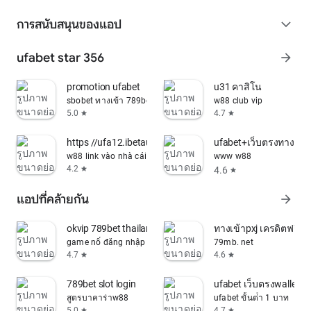
การสนับสนุนของแอป
expand_more
ufabet star 356
arrow_forward
promotion ufabet
u31 คาสิโน
sbobet ทางเข้า 789bet
w88 club vip
5.0
4.7
star
star
https //ufa12.ibetauto.com/ufa12/ufabet/login
ufabet+เว็บตรงทางเข้า
w88 link vào nhà cái w88 cá cược thể thao
www w88
4.2
4.6
star
star
แอปที่คล้ายกัน
arrow_forward
okvip 789bet thailand
ทางเข้าpxj เครดิตฟรี 1
game nổ đăng nhập 789bet
79mb. net
4.7
4.6
star
star
789bet slot login
ufabet เว็บตรงwallet
สูตรบาคาร่าw88
ufabet ขั้นต่ํา 1 บาท
5.0
4.7
star
star