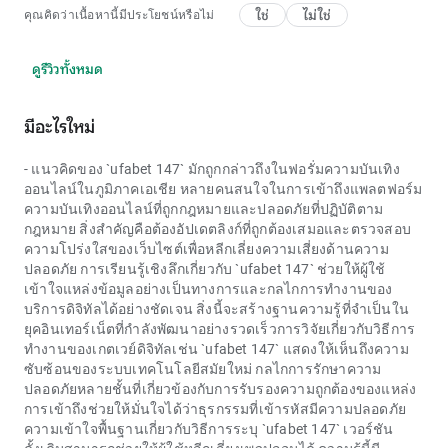
ใช่
ไม่ใช่
คุณคิดว่าเนื้อหานี้มีประโยชน์หรือไม่
ดูรีวิวทั้งหมด
มีอะไรใหม่
- แนวคิดของ `ufabet 147` มักถูกกล่าวถึงในฟอรั่มความบันเทิง
ออนไลน์ในภูมิภาคเอเชีย หลายคนสนใจในการเข้าถึงแพลตฟอร์ม
ความบันเทิงออนไลน์ที่ถูกกฎหมายและปลอดภัยที่ปฏิบัติตาม
กฎหมาย สิ่งสำคัญคือต้องอัปเดตลิงก์ที่ถูกต้องเสมอและตรวจสอบ
ความโปร่งใสของเว็บไซต์เพื่อหลีกเลี่ยงความเสี่ยงด้านความ
ปลอดภัย การเรียนรู้เชิงลึกเกี่ยวกับ `ufabet 147` ช่วยให้ผู้ใช้
เข้าใจแหล่งข้อมูลอย่างเป็นทางการและกลไกการทำงานของ
บริการดิจิทัลได้อย่างชัดเจน สิ่งนี้จะสร้างฐานความรู้ที่จำเป็นใน
ยุคอินเทอร์เน็ตที่กำลังพัฒนาอย่างรวดเร็วการวิจัยเกี่ยวกับวิธีการ
ทำงานของเกตเวย์ดิจิทัลเช่น `ufabet 147` แสดงให้เห็นถึงความ
ซับซ้อนของระบบเทคโนโลยีสมัยใหม่ กลไกการรักษาความ
ปลอดภัยหลายชั้นที่เกี่ยวข้องกับการรับรองความถูกต้องของแหล่ง
การเข้าถึงช่วยให้มั่นใจได้ว่าธุรกรรมที่เข้ารหัสมีความปลอดภัย
ความเข้าใจพื้นฐานเกี่ยวกับวิธีการระบุ `ufabet 147` เวอร์ชัน