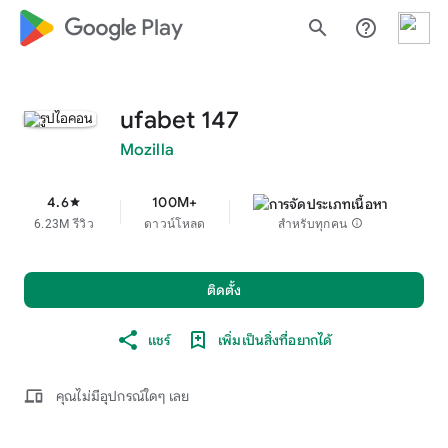
google_logo Play
search
help_outline
ufabet 147
Mozilla
4.6
100M+
star
6.23M รีวิว
ดาวน์โหลด
สำหรับทุกคน
info
ติดตั้ง
แชร์
เพิ่มเป็นสิ่งที่อยากได้
devices
คุณไม่มีอุปกรณ์ใดๆ เลย