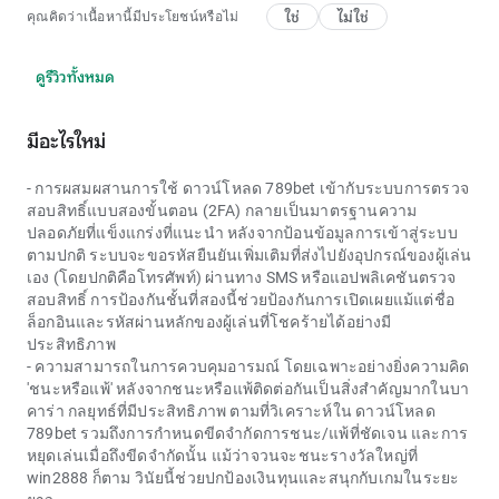
ใช่
ไม่ใช่
คุณคิดว่าเนื้อหานี้มีประโยชน์หรือไม่
ดูรีวิวทั้งหมด
มีอะไรใหม่
- การผสมผสานการใช้
ดาวน์โหลด 789bet
เข้ากับระบบการตรวจ
สอบสิทธิ์แบบสองขั้นตอน (2FA) กลายเป็นมาตรฐานความ
ปลอดภัยที่แข็งแกร่งที่แนะนำ หลังจากป้อนข้อมูลการเข้าสู่ระบบ
ตามปกติ ระบบจะขอรหัสยืนยันเพิ่มเติมที่ส่งไปยังอุปกรณ์ของผู้เล่น
เอง (โดยปกติคือโทรศัพท์) ผ่านทาง SMS หรือแอปพลิเคชันตรวจ
สอบสิทธิ์ การป้องกันชั้นที่สองนี้ช่วยป้องกันการเปิดเผยแม้แต่ชื่อ
ล็อกอินและรหัสผ่านหลักของผู้เล่นที่โชคร้ายได้อย่างมี
ประสิทธิภาพ
- ความสามารถในการควบคุมอารมณ์ โดยเฉพาะอย่างยิ่งความคิด
'ชนะหรือแพ้' หลังจากชนะหรือแพ้ติดต่อกันเป็นสิ่งสำคัญมากในบา
คาร่า กลยุทธ์ที่มีประสิทธิภาพ ตามที่วิเคราะห์ใน ดาวน์โหลด
789bet รวมถึงการกำหนดขีดจำกัดการชนะ/แพ้ที่ชัดเจน และการ
หยุดเล่นเมื่อถึงขีดจำกัดนั้น แม้ว่าจวนจะชนะรางวัลใหญ่ที่
win2888 ก็ตาม วินัยนี้ช่วยปกป้องเงินทุนและสนุกกับเกมในระยะ