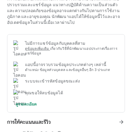
ดาวน์โหลด 789bet ผู้เล่นที่จริงจังมักจะกำหนดขีดจำกัดงบ
ปรวบรวมและแชร์ข้อมูล แนวทางปฏิบัติด้านความเป็นส่วนตัว
ประมาณที่เฉพาะเจาะจงและปฏิบัติตามกฎที่ไม่เกิน 5% ของเงิน
และความปลอดภัยของข้อมูลอาจแตกต่างกันไปตามการใช้งาน
ทุนอย่างต่อเนื่องสำหรับการเดิมพันครั้งเดียว การบันทึกผลลัพธ์
ภูมิภาค และอายุของคุณ นักพัฒนาแอปได้ให้ข้อมูลนี้ไว้และอาจ
โดยละเอียดจะช่วยประเมินประสิทธิภาพโดยรวม การตรวจจับจุด
อัปเดตข้อมูลในส่วนนี้เมื่อเวลาผ่านไป
แข็งและจุดอ่อนเพื่อเพิ่มผลกำไรในระยะยาว การจัดการอารมณ์ก็
มีความสำคัญไม่แพ้กันเพื่อหลีกเลี่ยงการตัดสินใจที่ไม่ฉลาด
นอกจากโอกาสในการชนะรางวัลแล้ว เกม ดาวน์โหลด 789bet ยัง
เน้นเรื่องความบันเทิงทางจิตใจเป็นอย่างมาก เกมเหล่านี้มักถูก
ไม่มีการแชร์ข้อมูลกับบุคคลที่สาม
ออกแบบมาด้วยธีมที่หลากหลาย เนื้อเรื่องที่น่าดึงดูด ภาพกราฟิกที่
ดูข้อมูลเพิ่มเติม
เกี่ยวกับวิธีที่นักพัฒนาแอปประกาศเรื่องการ
สดใส และเอฟเฟกต์เสียงที่สนุกสนาน ผู้เล่นไม่เพียงแต่ต้องการ
แชร์ข้อมูล
โอกาสในการชนะรางวัลเท่านั้น แต่ยังต้องการดื่มด่ำไปกับโลก
แอปนี้อาจรวบรวมข้อมูลประเภทต่างๆ เหล่านี้
เสมือนจริงที่มีสีสัน และเพลิดเพลินไปกับช่วงเวลาแห่งการผ่อน
ตำแหน่ง ข้อมูลส่วนบุคคล และข้อมูลอื่นๆ อีก 3 ประเภท
คลายและคลายความเครียดที่เกม ดาวน์โหลด 789bet มอบให้
ระบบจะเข้ารหัสข้อมูลขณะส่ง
คุณขอให้ลบข้อมูลได้
ดูรายละเอียด
การให้คะแนนและรีวิว
arrow_forward