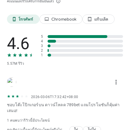
คะแนนและรีวิวได้รับการยืนยันแล้ว
info_outline
โทรศัพท์
Chromebook
แท็บเล็ต
phone_android
laptop
tablet_android
4.6
5
4
3
2
1
5.57M รีวิว
more_vert
2026-03-06T17:32:42+08:00
ชอบโต๊ะโป๊กเกอร์บน ดาวน์โหลด 789bet แถมโปรโมชันก็คุ้มค่า
เสมอ!
1 คนพบว่ารีวิวนี้มีประโยชน์
ใช่
ไม่ใช่
คุณคิดว่าเนื้อหานี้มีประโยชน์หรือไม่