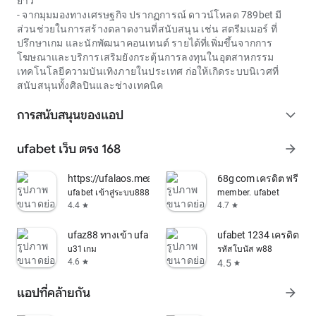
ยาว
- จากมุมมองทางเศรษฐกิจ ปรากฏการณ์ ดาวน์โหลด 789bet มี
ส่วนช่วยในการสร้างตลาดงานที่สนับสนุน เช่น สตรีมเมอร์ ที่
ปรึกษาเกม และนักพัฒนาคอนเทนต์ รายได้ที่เพิ่มขึ้นจากการ
โฆษณาและบริการเสริมยังกระตุ้นการลงทุนในอุตสาหกรรม
เทคโนโลยีความบันเทิงภายในประเทศ ก่อให้เกิดระบบนิเวศที่
สนับสนุนทั้งศิลปินและช่างเทคนิค
การสนับสนุนของแอป
expand_more
ufabet เว็บ ตรง 168
arrow_forward
https://ufalaos.meauto.cloud/ufalaos/ufabet/login
68g com เครดิต ฟรี 100 
ufabet เข้าสู่ระบบ888
member. ufabet
4.4
4.7
star
star
ufaz88 ทางเข้า ufabet มือ ถือ
ufabet 1234 เครดิต ฟรี
u31เกม
รหัสโบนัส w88
4.6
4.5
star
star
แอปที่คล้ายกัน
arrow_forward