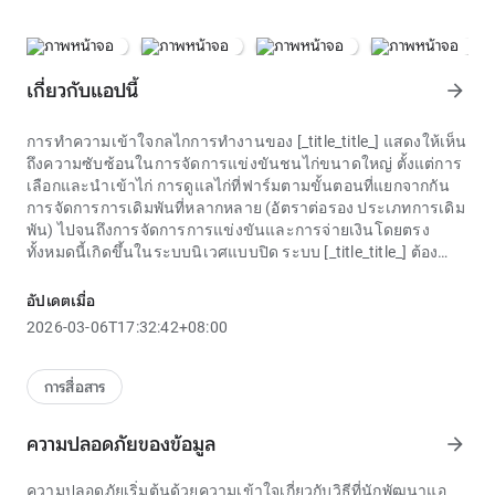
เกี่ยวกับแอปนี้
arrow_forward
การทำความเข้าใจกลไกการทำงานของ [_title_title_] แสดงให้เห็น
ถึงความซับซ้อนในการจัดการแข่งขันชนไก่ขนาดใหญ่ ตั้งแต่การ
เลือกและนำเข้าไก่ การดูแลไก่ที่ฟาร์มตามขั้นตอนที่แยกจากกัน
การจัดการการเดิมพันที่หลากหลาย (อัตราต่อรอง ประเภทการเดิม
พัน) ไปจนถึงการจัดการการแข่งขันและการจ่ายเงินโดยตรง
ทั้งหมดนี้เกิดขึ้นในระบบนิเวศแบบปิด ระบบ [_title_title_] ต้อง
จัดการทั้งเงินสดและกระแสข้อมูลพร้อมกันด้วยความแม่นยำสูงสุด
เพื่อตอบสนองความต้องการที่จะมีส่วนร่วมในการชนไก่อย่าง
อัปเดตเมื่อ
สะดวก [_title_title_] จึงค่อยๆ กลายเป็นคำค้นหายอดนิยม แบบ
2026-03-06T17:32:42+08:00
จำลองนี้รับประกันประสบการณ์โดยรวมที่ผู้เล่นจำเป็นต้องใส่ใจ
กับการวางเดิมพันและติดตามผลลัพธ์เท่านั้น อย่างไรก็ตาม ความ
สะดวกนี้มักมาพร้อมกับเงื่อนไขที่ผู้เล่นจะต้องยอมรับกฎทั้งหมด
การสื่อสาร
ของผู้ให้บริการระบบ [_title_title_] โดยไม่มีทางเลือกหรือถ่วงน้ำ
หนักมากนัก
ความปลอดภัยของข้อมูล
arrow_forward
ด้านการจัดการทางการเงินถือเป็นรากฐานที่สำคัญเสมอ โดย
เฉพาะอย่างยิ่งในสภาพแวดล้อมที่มีการแข่งขันสูงเช่น
ความปลอดภัยเริ่มต้นด้วยความเข้าใจเกี่ยวกับวิธีที่นักพัฒนาแอ