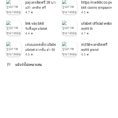
pxj เครดิตฟรี 28 บาท
https m w88c co pwa 
u31 เครดิต ฟรี
bk8 casino singapore
4.7
4.5
star
star
link vào bk8
ufabet official website
รับซื้อยูส ufabet
wy88 th
4.4
4.7
star
star
เล่นบอลสเต็ป ufabet
m358+เครดิตฟรี
ufabet ฝากขั้น ต่ํา 50
wy88 grand
4.6
4.5
star
star
flag
แจ้งว่าไม่เหมาะสม