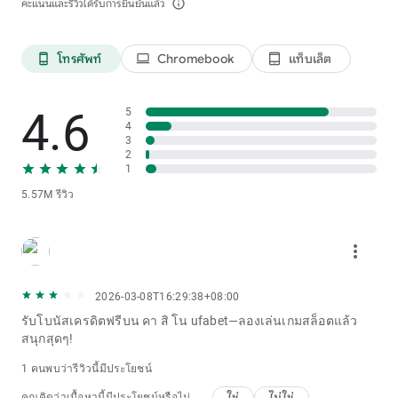
คะแนนและรีวิวได้รับการยืนยันแล้ว
info_outline
โทรศัพท์
Chromebook
แท็บเล็ต
phone_android
laptop
tablet_android
4.6
5
4
3
2
1
5.57M รีวิว
more_vert
2026-03-08T16:29:38+08:00
รับโบนัสเครดิตฟรีบน คา สิ โน ufabet—ลองเล่นเกมสล็อตแล้ว
สนุกสุดๆ!
1 คนพบว่ารีวิวนี้มีประโยชน์
ใช่
ไม่ใช่
คุณคิดว่าเนื้อหานี้มีประโยชน์หรือไม่