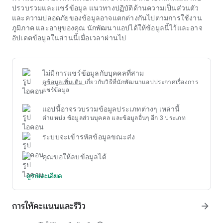
ง่าย ใช้งานง่าย และเข้ากันได้กับอุปกรณ์หลายเครื่องถือเป็นข้อ
ปรวบรวมและแชร์ข้อมูล แนวทางปฏิบัติด้านความเป็นส่วนตัว
กำหนดเบื้องต้นในการดึงดูดและรักษาผู้ใช้ ความเร็วในการ
และความปลอดภัยของข้อมูลอาจแตกต่างกันไปตามการใช้งาน
ประมวลผลที่รวดเร็วและความเสถียรของระบบเป็นเกณฑ์การ
ภูมิภาค และอายุของคุณ นักพัฒนาแอปได้ให้ข้อมูลนี้ไว้และอาจ
ประเมินอันดับต้นๆ เช่นกัน
อัปเดตข้อมูลในส่วนนี้เมื่อเวลาผ่านไป
กฎหมายระหว่างประเทศเกี่ยวกับความบันเทิงออนไลน์มีความแตก
ต่างกันอย่างชัดเจนระหว่างภูมิภาค ผู้ที่สนใจเรียนรู้เกี่ยวกับ คา สิ
โน ufabet ควรให้ความสนใจเป็นพิเศษในด้านกฎหมายของ
ประเทศที่ตนพำนัก บางประเทศและดินแดนมีกรอบกฎหมายที่
ไม่มีการแชร์ข้อมูลกับบุคคลที่สาม
ชัดเจนซึ่งอนุญาตและควบคุมกิจกรรมนี้ ในขณะที่ประเทศและดิน
ดูข้อมูลเพิ่มเติม
เกี่ยวกับวิธีที่นักพัฒนาแอปประกาศเรื่องการ
แดนอื่นๆ จำนวนมาก การมีส่วนร่วมอาจมีข้อจำกัดหรือแม้แต่ข้อ
แชร์ข้อมูล
ห้าม การปฏิบัติตามกฎหมายท้องถิ่นอย่างเคร่งครัดไม่เพียงแต่เป็น
แอปนี้อาจรวบรวมข้อมูลประเภทต่างๆ เหล่านี้
ภาระผูกพันเท่านั้น แต่ยังปกป้องสิทธิอันชอบด้วยกฎหมายของผู้
ตำแหน่ง ข้อมูลส่วนบุคคล และข้อมูลอื่นๆ อีก 3 ประเภท
เข้าร่วมด้วย เพื่อให้มั่นใจว่ากิจกรรมต่างๆ จะเกิดขึ้นภายในกรอบ
การทำงานที่ได้รับการยอมรับและได้รับการคุ้มครอง
ระบบจะเข้ารหัสข้อมูลขณะส่ง
คุณขอให้ลบข้อมูลได้
ดูรายละเอียด
การให้คะแนนและรีวิว
arrow_forward