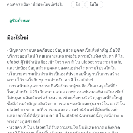
ใช่
ไม่ใช่
คุณคิดว่าเนื้อหานี้มีประโยชน์หรือไม่
ดูรีวิวทั้งหมด
มีอะไรใหม่
- ปัญหาความปลอดภัยของข้อมูลส่วนบุคคลเป็นสิ่งสำคัญเมื่อใช้
บริการออนไลน์ โดยเฉพาะแพลตฟอร์มความบันเทิงเช่น
คา สิ โน
ufabet
ผู้ใช้จำเป็นต้องเข้าใจว่า
คา สิ โน ufabet
รวบรวม จัดเก็บ
และปกป้องข้อมูลส่วนบุคคลของตนอย่างไร ความโปร่งใสใน
นโยบายความเป็นส่วนตัวเป็นองค์ประกอบพื้นฐานในการสร้าง
ความไว้วางใจกับชุมชนสำหรับ
คา สิ โน ufabet
- การสนับสนุนอย่างกระตือรือร้นจากผู้ชมถือเป็นแรงจูงใจที่ยิ่ง
ใหญ่สำหรับ U23 เวียดนามเสมอ ภาพของแฟนบอลที่ส่งเสียงเชียร์
ไม่หยุดบนอัฒจันทร์สร้างความเข้มแข็งทางจิตวิญญาณที่ยิ่งใหญ่
ซึ่งมีส่วนสำคัญต่อจิตวิทยาการเล่นของนักเตะรุ่นเยาว์ใน คา สิ โน
ufabet บรรยากาศที่เร่าร้อนและความรักนิรันดร์ที่มีต่อทีมเหย้า
แสดงออกได้ดีที่สุดผ่าน คา สิ โน ufabet ฉันทามตินี้อยู่เหนือระยะ
ทางทางภูมิศาสตร์
- หวยคา สิ โน ufabet ได้รับความสนใจเป็นพิเศษจากคนจังหวัด