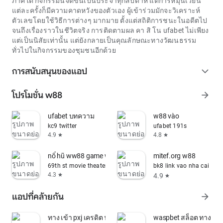
ภาคใต้ กิจกรรมนี้จัดขึ้นเป็นประจำทุกสัปดาห์ แต่การหมุนเวียน
แต่ละครั้งก็มีความคาดหวังของตัวเอง ผู้เข้าร่วมมักจะวิเคราะห์
ตัวเลขโดยใช้วิธีการต่างๆ มากมาย ตั้งแต่สถิติการชนะในอดีตไป
จนถึงเรื่องราวในชีวิตจริง การติดตามผล คา สิ โน ufabet ไม่เพียง
แต่เป็นนิสัยเท่านั้น แต่ยังกลายเป็นคุณลักษณะทางวัฒนธรรม
ทั่วไปในกิจกรรมของชุมชนอีกด้วย
การสนับสนุนของแอป
expand_more
โปรโมชั่น w88
arrow_forward
ufabet บทความ
w88 vào
kc9 twitter
ufabet 191s
4.9
4.8
star
star
nổ hũ ww88 game w88
mitef.org w88
69th st movie theater
bk8 link vao nha cai
4.3
4.9
star
star
แอปที่คล้ายกัน
arrow_forward
ทาง เข้า pxj เครดิต ฟรี 188
waspbet สล็อต ทาง เข้า