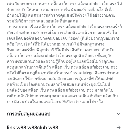
เช่นกัน หากกระบวนการ
สล็อต เว็บ ตรง สล็อต ufabet เว็บ ตรง
ได้
รับการปรับให้เหมาะสมอย่างราบรื่น มันจะสร้างเงื่อนไขที่เอื้อ
อำนวยให้ผู้เล่นสามารถสำรวจคุณสมบัติต่างๆ ได้อย่างง่ายดาย
รวมถึงวิธีการฝากและถอนเงินที่ปลอดภัย
- การสนทนาเรื่อง
สล็อต เว็บ ตรง สล็อต ufabet เว็บ ตรง
บางครั้งก็
เกี่ยวข้องกับประสบการณ์ในการเลือกตัวเลขด้วย บางคนเชื่อใน
เลขเด็ดของตัวเอง บางคนชอบเลข “ฮอต” (ที่เพิ่งปรากฏบ่อยมาก)
หรือ “เลขเย็น” (ที่ไม่ได้ปรากฏมานาน) ไม่มีหลักฐานทาง
วิทยาศาสตร์ที่จะพิสูจน์ว่าวิธีใดมีประสิทธิภาพมากกว่าสำหรับ
สล็อต เว็บ ตรง สล็อต ufabet เว็บ ตรง
ทุกตัวเลือกจะขึ้นอยู่กับ
ความชอบส่วนตัวและความรู้สึกของผู้เล่นเล็กน้อยไม่ว่าคุณจะ
ลงทุนเวลาในการค้นคว้า
สล็อต เว็บ ตรง สล็อต ufabet เว็บ ตรง
หรือไม่ก็ตาม กฎพื้นฐานที่สุดในการเข้าร่วม Mega คือการกำหนด
วงเงินการใช้จ่ายที่เหมาะสม ลักษณะการสุ่มคงที่ทำให้ผลลัพธ์
สุดท้ายเป็นเรื่องที่น่าประหลาดใจเสมอ แทนที่จะมุ่งเน้นไปที่
ผลลัพธ์ของ
สล็อต เว็บ ตรง สล็อต ufabet เว็บ ตรง
มากเกินไป
เพลิดเพลินไปกับความสนุกสนานและความตื่นเต้นที่มาพร้อมกับ
การมีส่วนร่วมในเกมแห่งโอกาสที่เปิดกว้างและโปร่งใส
การสนับสนุนของแอป
expand_more
link w88 w88club w88
arrow_forward