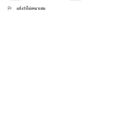
flag
แจ้งว่าไม่เหมาะสม