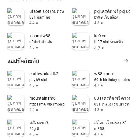
ufabet slot เว็บตรง
pxj เครดิต ฟรี pxj slot
u31 gaming
bv99 เว็บสล็อต
4.4
4.3
star
star
xiaomi w88
kc9.co
ufabetเข้าเล่น
th97 slot ทางเข้า
4.5
4.7
star
star
แอปที่คล้ายกัน
arrow_forward
earthworks dk7
w88 .mobi
pay69 slot
69th birthday quotes
4.3
4.7
star
star
mountain rm6
u31 เครดิต ฟรี ดาวน์โ
https rm6 vip rm6app
u31 เน€เธ เธฃเธ”เธดเธ•เ
4.4
4.3
star
star
สล๊อตvm9
สล็อต เว็บตรง u31
59g-8
m358.
4.5
4.7
star
star